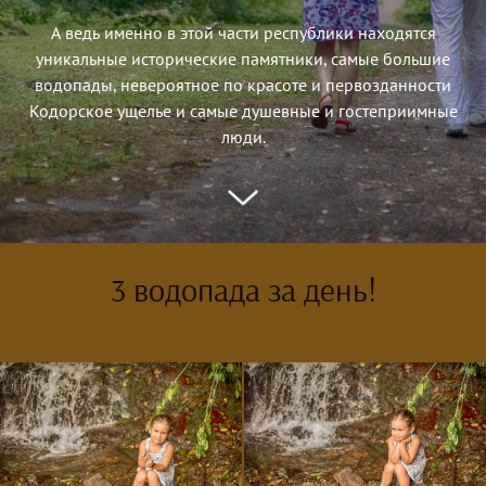
А ведь именно в этой части республики находятся
уникальные исторические памятники, самые большие
водопады, невероятное по красоте и первозданности
Кодорское ущелье и самые душевные и гостеприимные
люди.
3 водопада за день!