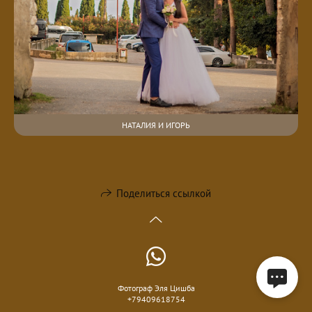
НАТАЛИЯ И ИГОРЬ
Поделиться ссылкой
Фотограф Эля Цишба
+79409618754