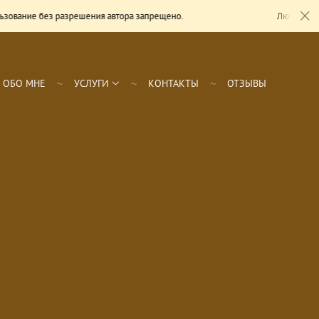
ез разрешения автора запрещено.
Любое использование
ОБО МНЕ
УСЛУГИ
КОНТАКТЫ
ОТЗЫВЫ