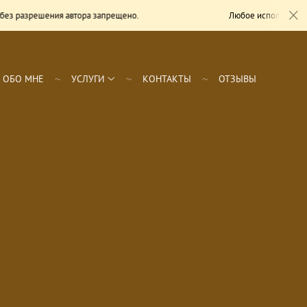
з разрешения автора запрещено.
Любое использование
ОБО МНЕ
УСЛУГИ
КОНТАКТЫ
ОТЗЫВЫ